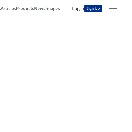
s
Articles
Products
News
Images
Log in
Sign Up