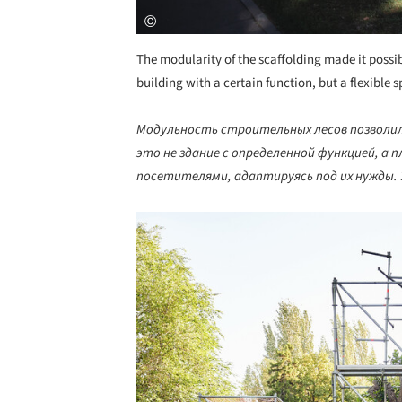
The modularity of the scaffolding made it possibl
building with a certain function, but a flexible 
Модульность строительных лесов позволил
это не здание с определенной функцией, а
посетителями, адаптируясь под их нужды.
Save this picture!