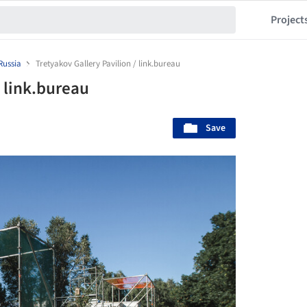
Project
Russia
Tretyakov Gallery Pavilion / link.bureau
/ link.bureau
Save