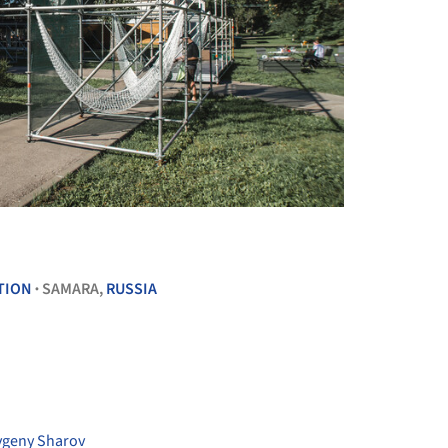
+ 21
TION
SAMARA,
RUSSIA
•
vgeny Sharov