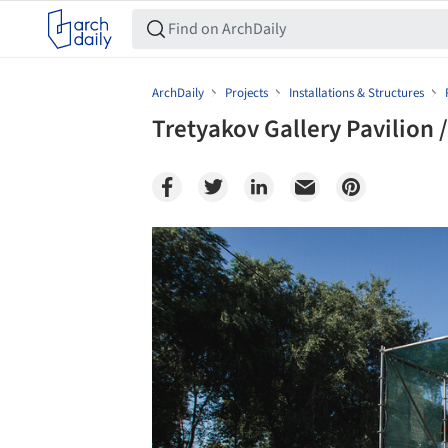
ArchDaily
Projects
Installations & Structures
Tretyakov Gallery Pavilion 
Save this picture!