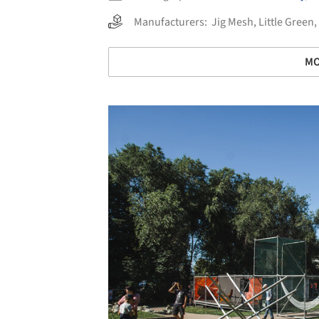
Manufacturers:
Jig Mesh
,
Little Green
,
MO
Save this picture!