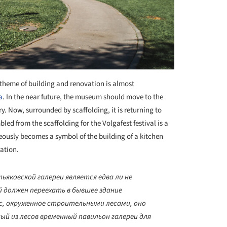
theme of building and renovation is almost
a
. In the near future, the museum should move to the
ry. Now, surrounded by scaffolding, it is returning to
bled from the scaffolding for the Volgafest festival is a
eously becomes a symbol of the building of a kitchen
ation.
ьяковской галереи является едва ли не
 должен переехать в бывшее здание
с, окруженное строительными лесами, оно
ый из лесов временный павильон галереи для