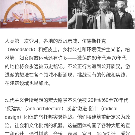
人类第一次登月，各地的反战示威，伍德斯托克
（Woodstock）和嬉皮士，乡村公社和环境保护主义者，柏
林墙，妇女解放运动还有许多——激荡的60年代至70年代
的地位将会永远被历史铭记。不公正行为遭到公开质疑，激
进派的想法在各个领域不断涌现，挑战现有的传统和实践，
在建筑领域也是如此。
现代主义者所畅想的宏大愿景不久便被 20世纪60至70年代
“反建筑”（anti-architecture）或者“激进设计”（radical
design）团体的乌托邦实验挑战。他们将建筑重新定义为政
治，社会和文化批判的机器，这些团体构画了各种大胆的宣
言和设计，通过拼贴、音乐、表演、家具、平面设计、爱好