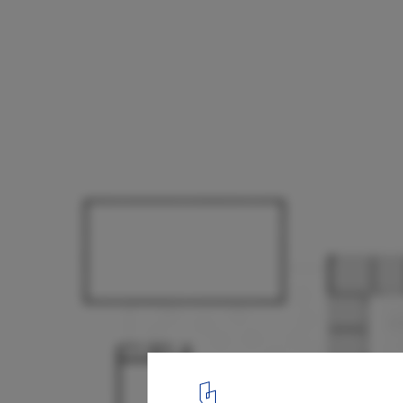
Bundesgymnasium Gainfarn - Bad Vöslau /
Architekten
Floor Plan
17
/ 27