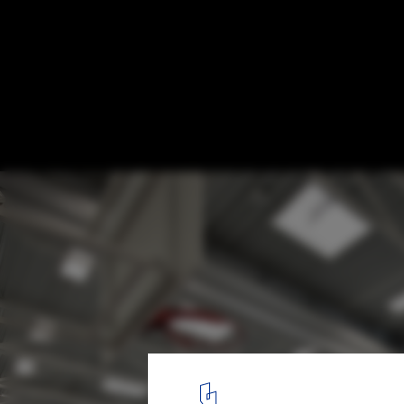
Bundesgymnasium Gainfarn - Bad Vöslau /
Architekten
Courtesy of Franz Architekten
1
/ 27