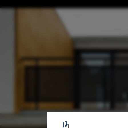
Bernarda Luis / NITSCHE ARQUITETOS
© Nelson Kon
4
/ 16