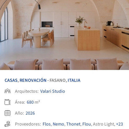
CASAS
,
RENOVACIÓN
FASANO,
ITALIA
•
Arquitectos:
Valari Studio
Área:
680
m²
Año:
2026
Proveedores:
Flos
,
Nemo
,
Thonet
,
Flou
,
Astro Light
,
+23