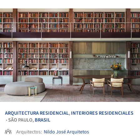
ARQUITECTURA RESIDENCIAL
,
INTERIORES RESIDENCIALES
SÃO PAULO,
BRASIL
•
Arquitectos:
Nildo José Arquitetos