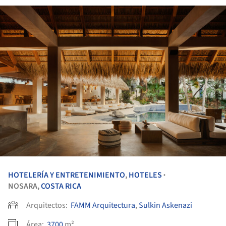
HOTELERÍA Y ENTRETENIMIENTO
,
HOTELES
•
NOSARA,
COSTA RICA
Arquitectos:
FAMM Arquitectura
,
Sulkin Askenazi
Área:
3700
m²