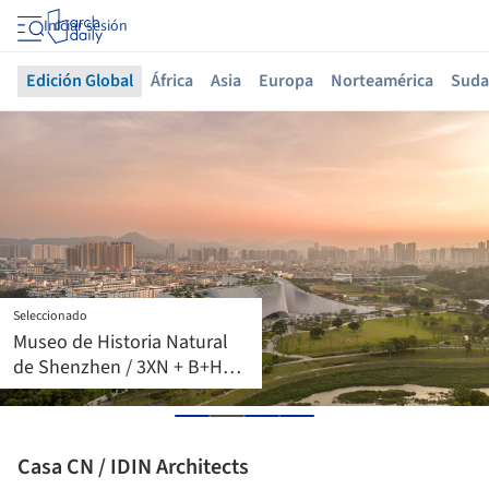
Iniciar sesión
Edición Global
África
Asia
Europa
Norteamérica
Suda
Seleccionado
Centro comunitario de la
zona de la estación de
Machida “Hatmachida” /
Nikken Sekkei
Casa CN / IDIN Architects