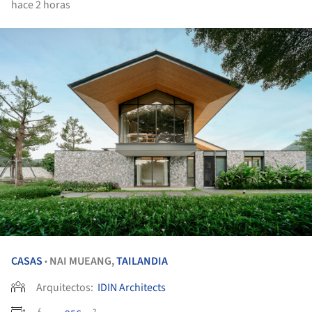
hace 2 horas
CASAS
NAI MUEANG,
TAILANDIA
•
Arquitectos:
IDIN Architects