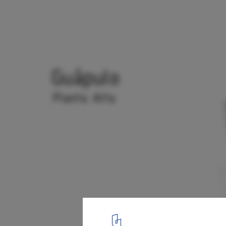
Studio House Guápulo / Rama Estudio
Top Floor
21
/ 29