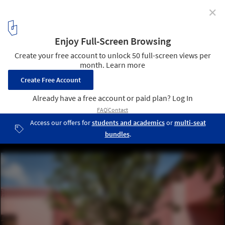
✕
21 Spaces in Mexico That Integrate Hammocks for
Rest and Contemplation
Casa Maca / Workshop, Diseño y Construcción. Image
14
/ 24