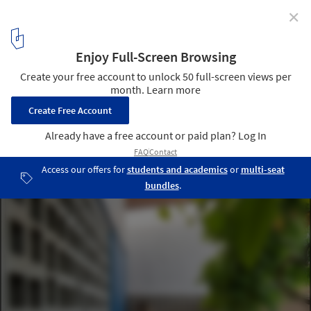
✕
Eucalyptus House / Ultravioleta - Arquitetura sem
Filtro
© Favaro Jr.
11
/ 29