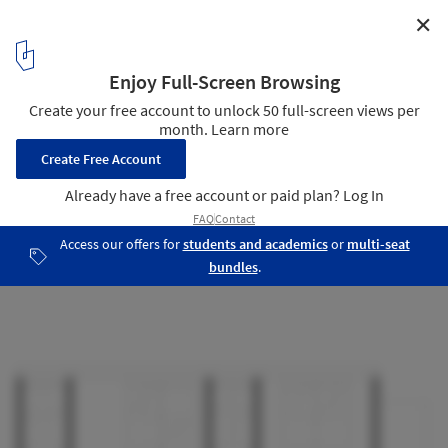
✕
Eucalyptus House / Ultravioleta - Arquitetura sem
Filtro
Section AA
23
/ 29