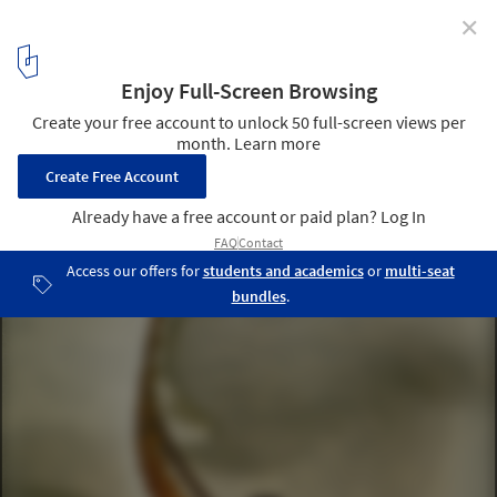
✕
What Is Art Nouveau?
Clássicos da Arquitetura: Casa Batlló / Antoni Gaudí © Ignasi de
Solá-Morales
7
/ 11