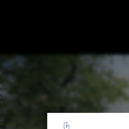
Guapa Cordon Sur Apartments / Mola Kun
Nunes Da Rosa
© Ignacio Correa, The propio
1
/ 25