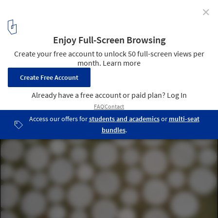
✕
Itapecerica House / ARKITITO Arquitetura
© Carolina Lacaz
7
/ 17