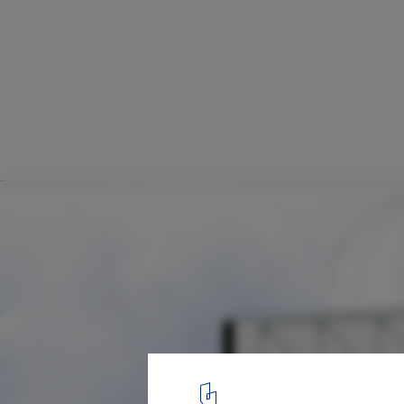
The Sacred Auditorium / Atelier Maison
Transversal section
27
/ 27