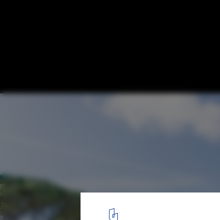
Namu House / [i]da arquitectos
Cortesia de [i]da arquitectos
1
/ 50