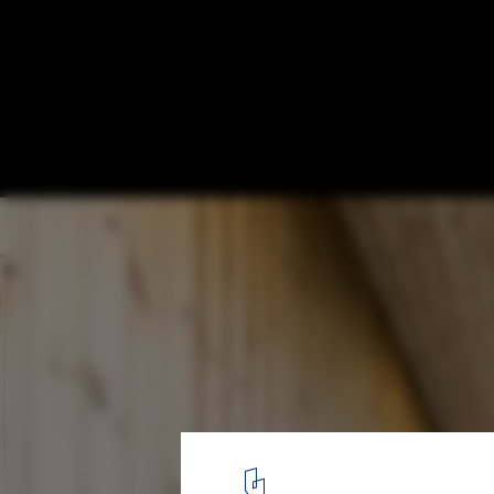
Namu House / [i]da arquitectos
Cortesia de [i]da arquitectos
4
/ 50