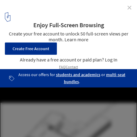
✕
60 Best Residential Axonometric Drawings
Casa 5 / Arquitectura en Estudio
39
/ 59