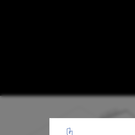
60 Best Residential Axonometric Drawings
Residência MT / Telles Arquitetura
57
/ 59