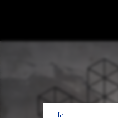
Viaticus Pavilion / Atelier JQTS
Pintura em aço
21
/ 27