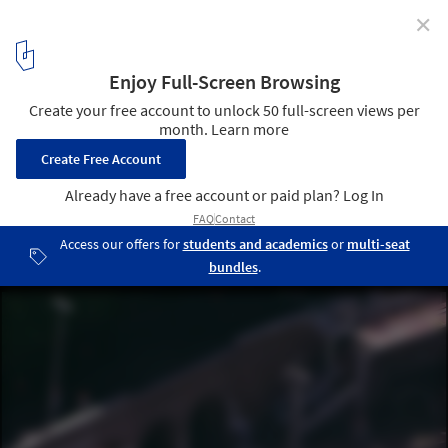
✕
A Stretch of Rio de Janeiro's Tim Maia Bike Path
Collapses
Image via Reprodução / Globo News
1
/ 2