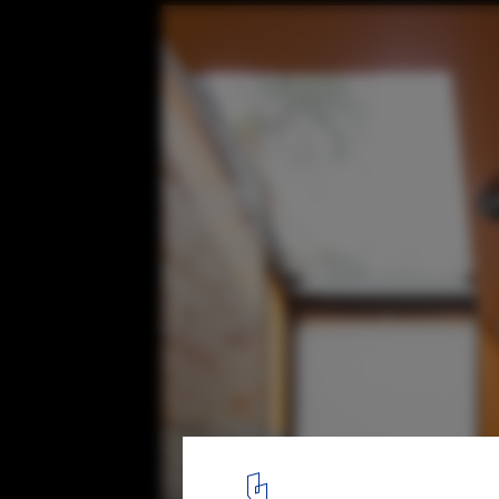
Flügel Haus / Arch-D
Courtesy of Arch-D
24
/ 34