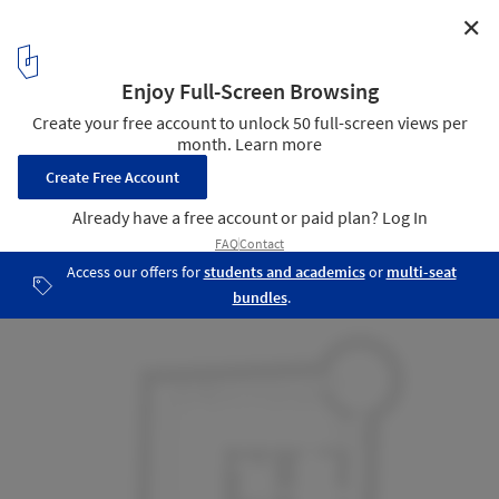
✕
Castillo De La Luz Museum / Nieto Sobejano
Arquitectos
Plan 01
7
/ 11