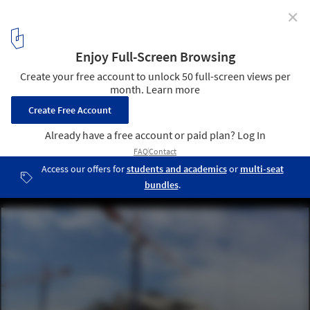
✕
In Progress: Musée des Confluences / Coop
Himmelb(l)au
© Hubert Canet, Balloïde
13
/ 26