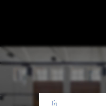
Bodega de Sarría / Tabuenca & Leache
© Jose Manuel Cutillas
3
/ 19