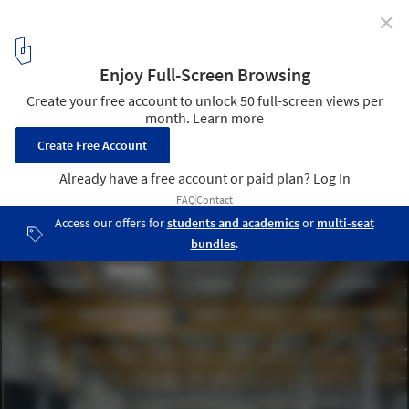
✕
Cargocenter Frankfurt / Kölling Architekten
© Christoph Kraneburg
2
/ 17