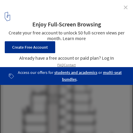
✕
Cabrera / Hauser Ziblat
Section 01
2
/ 15