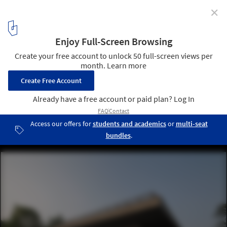
✕
1966-1976 Museum in Anren / Atelier FCJZ
© Yang Cao
6
/ 20