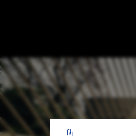
Eco Pavilion 2011 / MMX
© Yoshihiro Koitani
10
/ 13