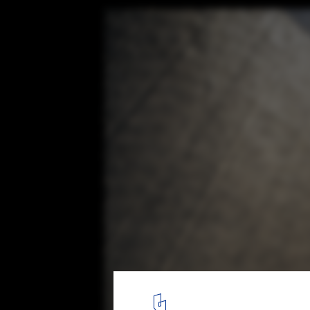
Eco Pavilion 2011 / MMX
© Yoshihiro Koitani
1
/ 13