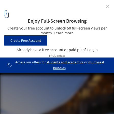
✕
Quin Pavilion / Idee architects
© Trieu Chien
14
/ 23