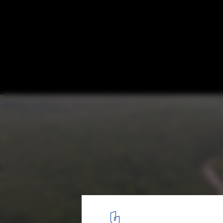
Piaba House / Lajedo Arquitetura + Leon 
© Pedro kok
28
/ 39