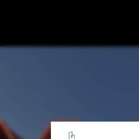
Huimanguillo Market / 128 arquitectura y
© F8PHOTO
3
/ 15