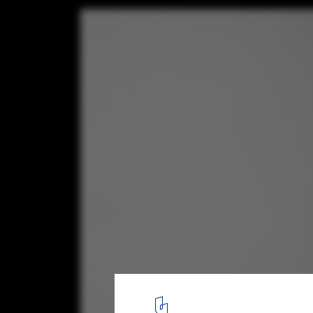
Ariramba Apartment / Estúdio BRA Arquit
© Maíra Acayaba
22
/ 27