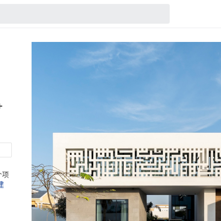
+
 个项
建