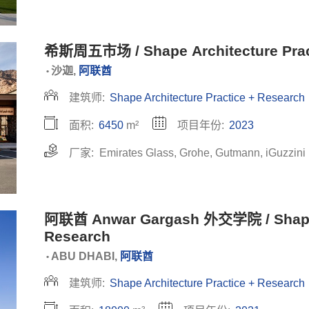
希斯周五市场 / Shape Architecture Prac
沙迦,
阿联酋
•
建筑师:
Shape Architecture Practice + Research
面积:
6450
m²
项目年份:
2023
厂家:
Emirates Glass
,
Grohe
,
Gutmann
,
iGuzzini
阿联酋 Anwar Gargash 外交学院 / Shape A
Research
ABU DHABI,
阿联酋
•
建筑师:
Shape Architecture Practice + Research