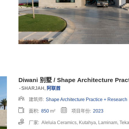
Diwani 别墅 / Shape Architecture Prac
SHARJAH,
阿联酋
•
建筑师:
Shape Architecture Practice + Research
面积:
850
m²
项目年份:
2023
厂家:
Aleluia Ceramics
,
Kutahya
,
Laminam
,
Tek