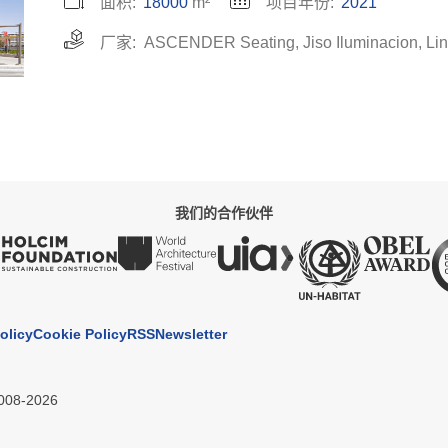
面积:
18000
m²
项目年份:
2021
厂家:
ASCENDER Seating
,
Jiso Iluminacion
,
Li