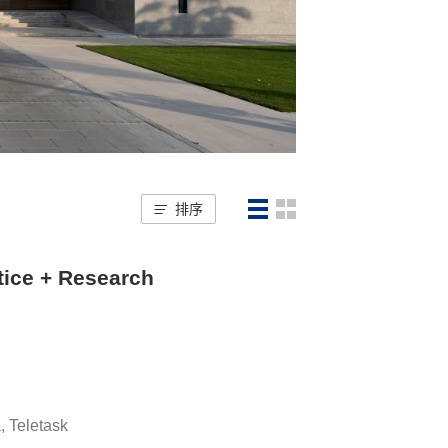
排序
tice + Research
a
,
Teletask