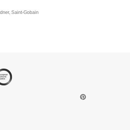
ndner
,
Saint-Gobain