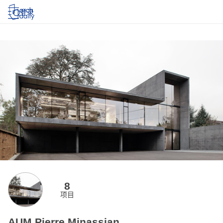
登录
8
项目
AUM Pierre Minassian