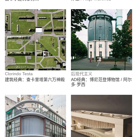
Clorindo Testa
后现代主义
建筑经典：查卡里塔第六万神殿
AD经典：博尼范登博物馆 / 阿尔
多·罗西