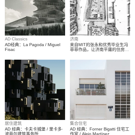
AD Classics
济南
AD经典：La Pagoda / Miguel
来自MIT的张永和优秀毕业生冯
Fisac
菲菲作品，让济南平庸的住房焕
然一新
居住建筑
集合住宅
AD 经典：卡夫卡城堡 / 里卡多·
AD 经典：Forner Bigatti 住宅工
波菲尔建筑事务所
作室 / Alejo Martínez