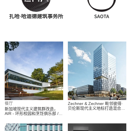
扎哈·哈迪德建筑事务所
SAOTA
餐厅
Zechner & Zechner 毗邻彼得·
贝伦斯现代主义地标打造混合功
新加坡现代主义建筑群改造，
能综合体
AIR - 环形校园和烹饪俱乐部 /
OMA