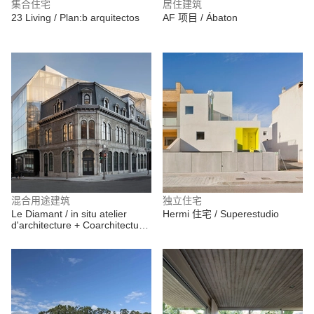
集合住宅
居住建筑
23 Living / Plan:b arquitectos
AF 项目 / Ábaton
混合用途建筑
独立住宅
Le Diamant / in situ atelier
Hermi 住宅 / Superestudio
d'architecture + Coarchitecture
+ Jacques Plante