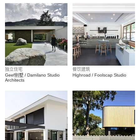
独立住宅
餐饮建筑
Geef别墅 / Damilano Studio
Highroad / Foolscap Studio
Architects