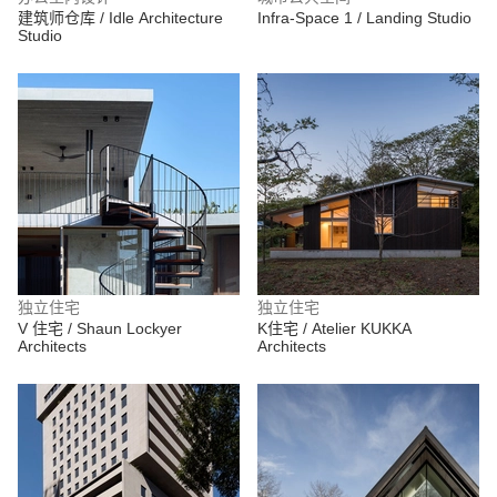
建筑师仓库 / Idle Architecture
Infra-Space 1 / Landing Studio
Studio
独立住宅
独立住宅
V 住宅 / Shaun Lockyer
K住宅 / Atelier KUKKA
Architects
Architects