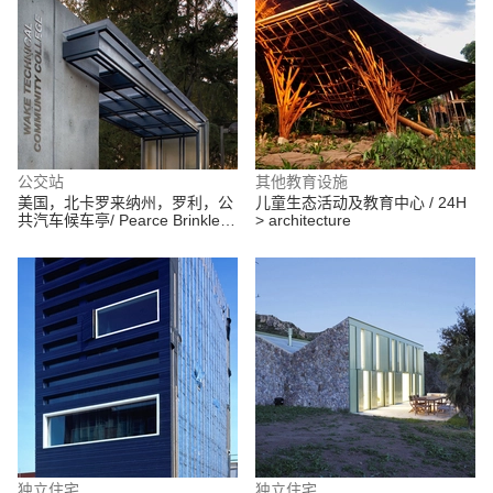
公交站
其他教育设施
美国，北卡罗来纳州，罗利，公
儿童生态活动及教育中心 / 24H
共汽车候车亭/ Pearce Brinkley
> architecture
Cease + Lee
独立住宅
独立住宅