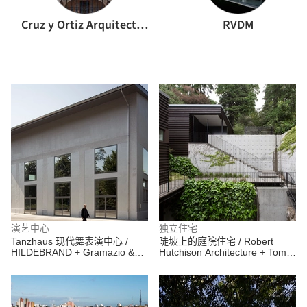
Cruz y Ortiz Arquitectos
RVDM
演艺中心
独立住宅
Tanzhaus 现代舞表演中心 /
陡坡上的庭院住宅 / Robert
HILDEBRAND + Gramazio &
Hutchison Architecture + Tom
Kohler
Maul Architecture & Design