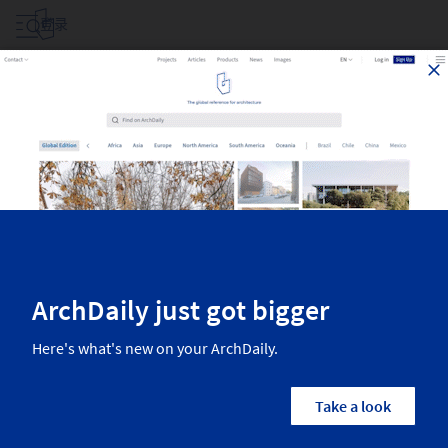
登录
224
条信息关于
224
条信息关于
分类
所有国家/地区
建筑师
品牌
Fil