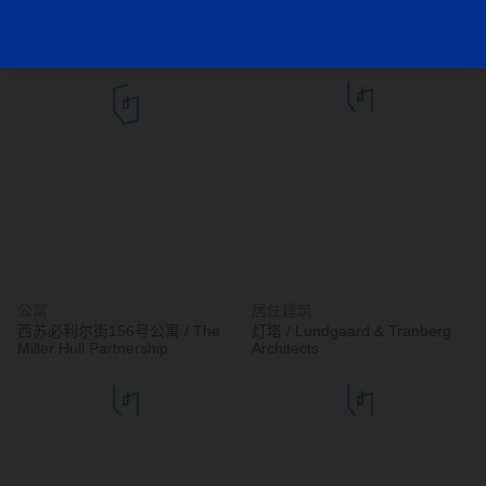
公寓
独立住宅
Guemes 2285 住宅楼 / Estudio
Stjerneveien 别墅 / Lie Øyen
Pablo Gagliardo
arkitekter
公寓
居住建筑
西苏必利尔街156号公寓 / The
灯塔 / Lundgaard & Tranberg
Miller Hull Partnership
Architects