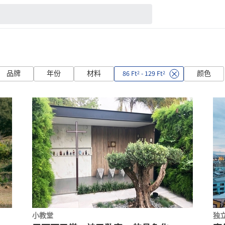
品牌
年份
材料
86 Ft
- 129 Ft
颜色
2
2
小教堂
独