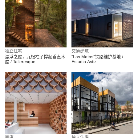
独立住宅
交通建筑
漂浮之屋，九根柱子撑起垂直木
“Las Matas”铁路维护基地 /
屋 / Talleresque
Estudio Astiz
商店
独立住宅