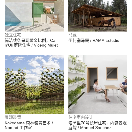
独立住宅
马厩
简洁线条呈现黄金比例，Ca
圣何塞马厩 / RAMA Estudio
n’Uli 庭院住宅 / Vicenç Mulet
景观装置
住宅室内设计
Kokedama 森林装置艺术 /
洛萨里70号长屋住宅，内嵌景观
Nomad 工作室
庭院 / Manuel Sánchez