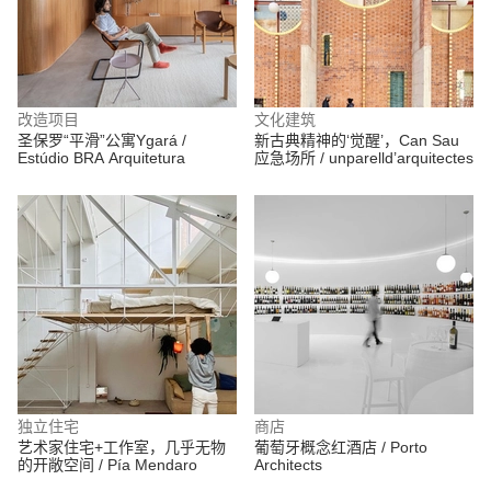
改造项目
文化建筑
圣保罗“平滑”公寓Ygará /
新古典精神的‘觉醒’，Can Sau
Estúdio BRA Arquitetura
应急场所 / unparelld’arquitectes
独立住宅
商店
艺术家住宅+工作室，几乎无物
葡萄牙概念红酒店 / Porto
的开敞空间 / Pía Mendaro
Architects