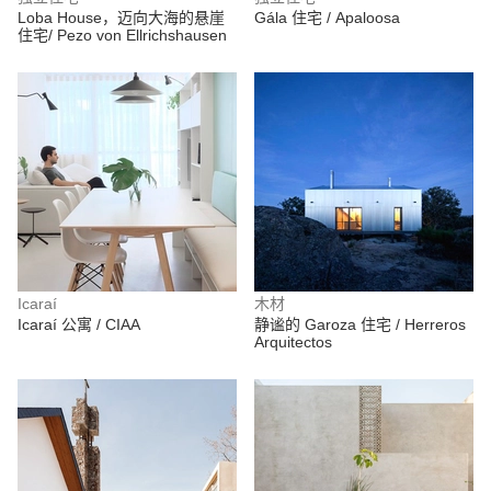
Loba House，迈向大海的悬崖
Gála 住宅 / Apaloosa
住宅/ Pezo von Ellrichshausen
Icaraí
木材
Icaraí 公寓 / CIAA
静谧的 Garoza 住宅 / Herreros
Arquitectos