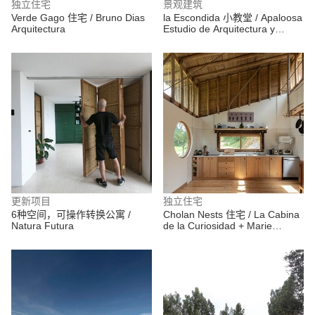
独立住宅
景观建筑
Verde Gago 住宅 / Bruno Dias
la Escondida 小教堂 / Apaloosa
Arquitectura
Estudio de Arquitectura y
Diseño + Walter Flores
Arquitecto
更新项目
独立住宅
6种空间，可操作转换公寓 /
Cholan Nests 住宅 / La Cabina
Natura Futura
de la Curiosidad + Marie
Combette + Daniel Moreno
Flores