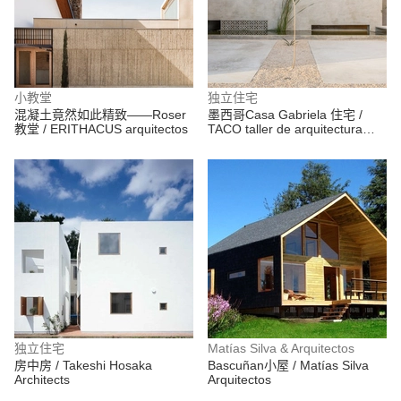
小教堂
独立住宅
混凝土竟然如此精致——Roser
墨西哥Casa Gabriela 住宅 /
教堂 / ERITHACUS arquitectos
TACO taller de arquitectura
contextual
独立住宅
Matías Silva & Arquitectos
房中房 / Takeshi Hosaka
Bascuñan小屋 / Matías Silva
Architects
Arquitectos