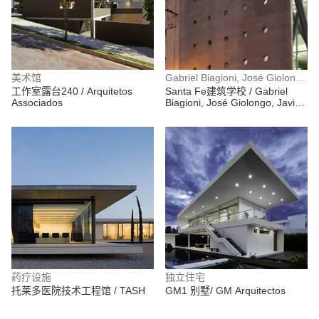
美术馆
Gabriel Biagioni, José Giolongo, Javier Mendiondo, Sergio Pecorari, Luis Pessoni, Ramiro Piva
工作室露台240 / Arquitetos
Santa Fe建筑学校 / Gabriel
Associados
Biagioni, José Giolongo, Javier
Mendiondo, Sergio Pecorari,
Luis Pessoni, Ramiro Piva
药疗设施
独立住宅
托莱多医院技术工程馆 / TASH
GM1 别墅/ GM Arquitectos