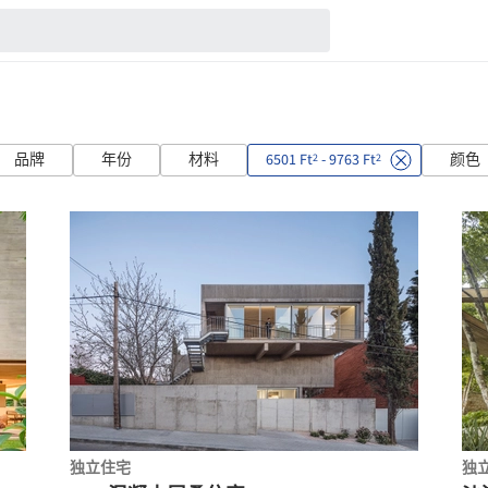
品牌
年份
材料
6501 Ft
- 9763 Ft
颜色
2
2
独立住宅
独