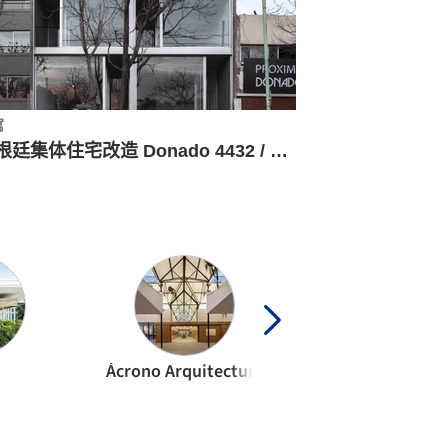
寓
阿根廷集体住宅改造 Donado 4432 / moarqs
Ácrono Arquitectura
Agraz Arquitect