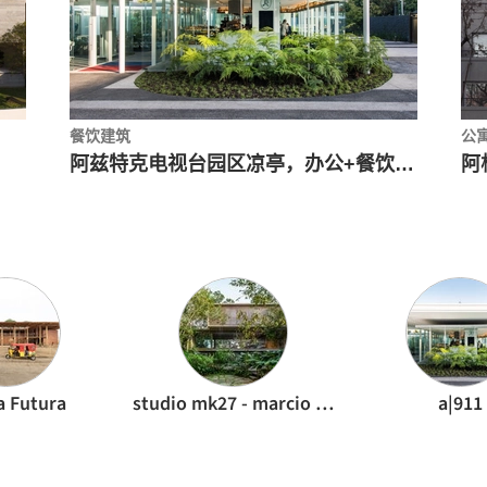
餐饮建筑
公
阿兹特克电视台园区凉亭，办公+餐饮+市场 / a|911
a Futura
studio mk27 - marcio kogan
a|911