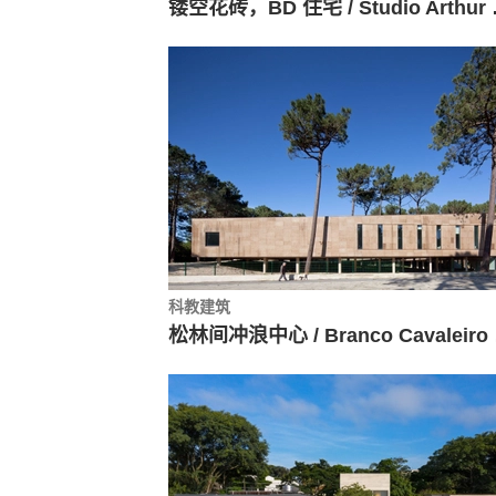
镂空花砖，BD
科教建筑
松林间冲