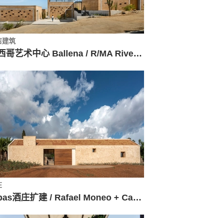
店建筑
墨西哥艺术中心 Ballena / R/MA Rivero Mas Asociados
庄
Ribas酒庄扩建 / Rafael Moneo + Canals Moneo Arquitectos