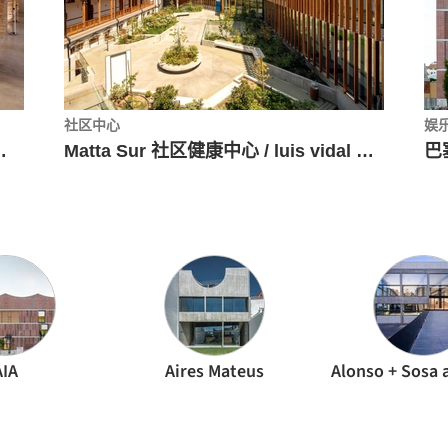
社区中心
娱
ura + Estudio Vilablanch
Matta Sur 社区健康中心 / luis vidal + arquitectos
AIA
Aires Mateus