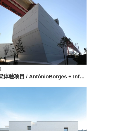
梁
桥梁体验项目 / AntónioBorges + Infraestruturas de Portugal + IP Património