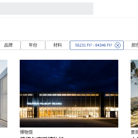
品牌
年份
材料
56231 Ft
- 84346 Ft
颜
2
2
博物馆
景