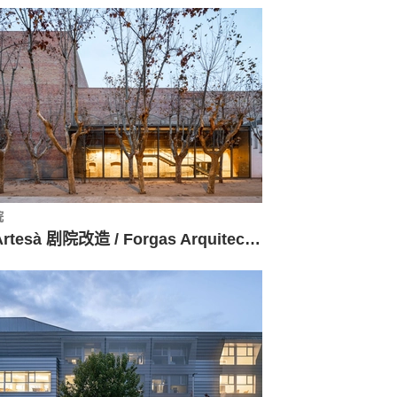
院
L’Artesà 剧院改造 / Forgas Arquitectes + AMM Arquitectes