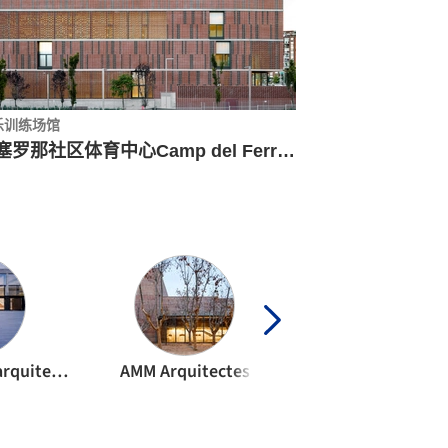
乐训练场馆
巴塞罗那社区体育中心Camp del Ferro / AIA + Barceló Balanzó Arquitectes + Gustau Gili Galfetti
Alonso + Sosa arquitectos
AMM Arquitectes