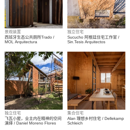
景观装置
独立住宅
西班牙生态公共厕所Trado /
Sucucho 阿根廷住宅工作室 /
MOL Arquitectura
Sin.Tesis Arquitectos
独立住宅
集合住宅
飞瓦小屋，业主内在精神的空间
Alan 理想乡村住宅 / Dellekamp
演绎 / Daniel Moreno Flores
Schleich