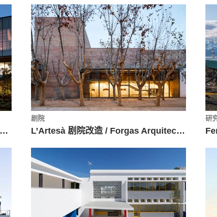
剧院
研
CA办公总部适应性改造 / Bora Architects + LEVER Architecture
L’Artesà 剧院改造 / Forgas Arquitectes + AMM Arquitectes