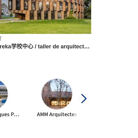
室
Eureka学校中心 / taller de arquitectura de bogotá
Alexandre Marques Pereira Arquitectura
AMM Arquitectes