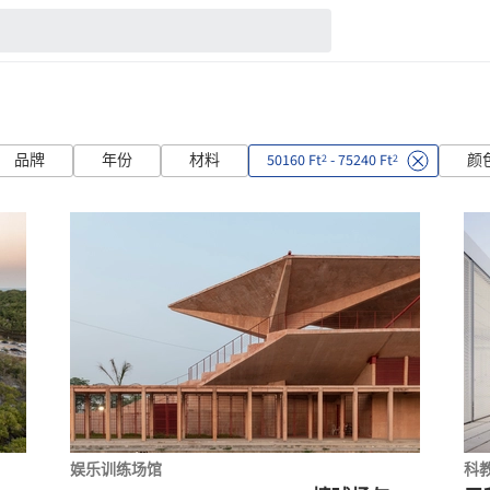
品牌
年份
材料
50160 Ft
- 75240 Ft
颜
2
2
娱乐训练场馆
科