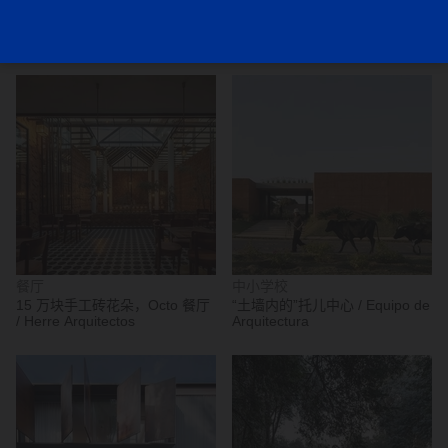
独立住宅
展馆
托卡住宅 / ARKITITO
Raw Threshold 展亭 / Al Borde
Arquitetura
餐厅
中小学校
15 万块手工砖花朵，Octo 餐厅
“土墙内的”托儿中心 / Equipo de
/ Herre Arquitectos
Arquitectura