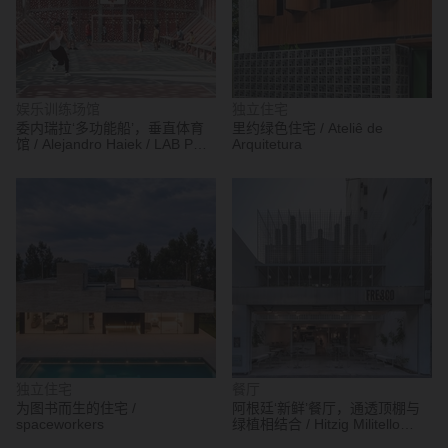
娱乐训练场馆
独立住宅
委内瑞拉‘多功能船’，垂直体育
里约绿色住宅 / Ateliê de
馆 / Alejandro Haiek / LAB PRO
Arquitetura
FAB
独立住宅
餐厅
为图书而生的住宅 /
阿根廷‘新鲜’餐厅，通透顶棚与
spaceworkers
绿植相结合 / Hitzig Militello
Arquitectos