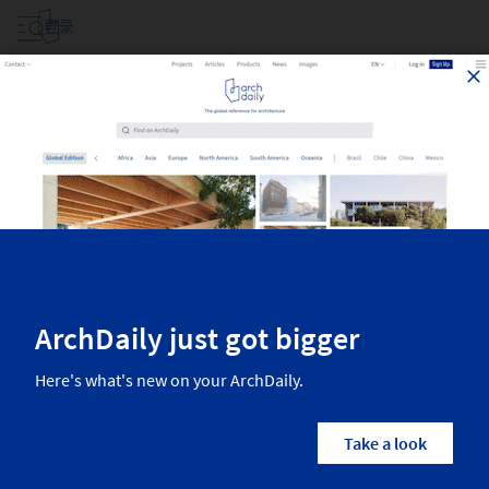
登录
119
条信息关于
119
条信息关于
分类
所有国家/地区
建筑师
品牌
Fil