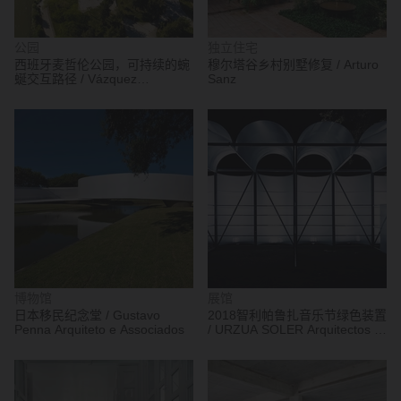
公园
独立住宅
西班牙麦哲伦公园，可持续的蜿
穆尔塔谷乡村别墅修复 / Arturo
蜒交互路径 / Vázquez
Sanz
Consuegra
博物馆
展馆
日本移民纪念堂 / Gustavo
2018智利帕鲁扎音乐节绿色装置
Penna Arquiteto e Associados
/ URZUA SOLER Arquitectos +
Felipe Alarcón