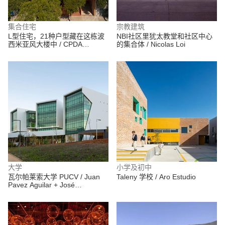
集合住宅
宗教建筑
L型住宅，21种户型藏在这栋波
NBI社区里犹太教堂和社区中心
西米亚风大楼中 / CPDA
的集合体 / Nicolas Loi
Arquitectos
大学
小学及初中
瓦尔帕莱索大学 PUCV / Juan
Taleny 学校 / Aro Estudio
Pavez Aguilar + José
Requesens Aldea