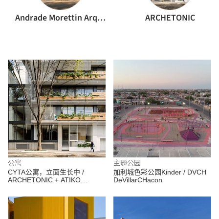
Andrade Morettin Arquitetos Associados
ARCHETONIC
公寓
主题公园
CYTA公寓，立面生长中 /
加利城色彩公园Kinder / DVCH
ARCHETONIC + ATIKO
DeVillarCHacon
Arquitectos